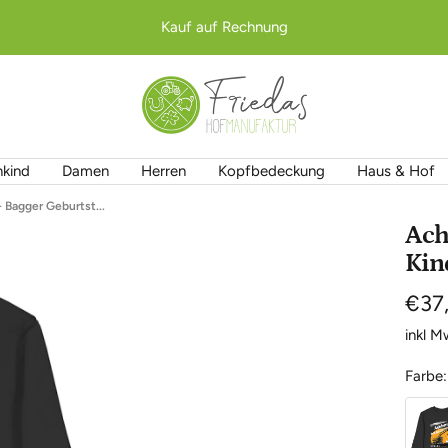
Kauf auf Rechnung
Friedas
Hofmanufaktur
nkind
Damen
Herren
Kopfbedeckung
Haus & Hof
- Bagger Geburtst...
Ach
Kin
Ange
€37
inkl 
Farbe:
Black