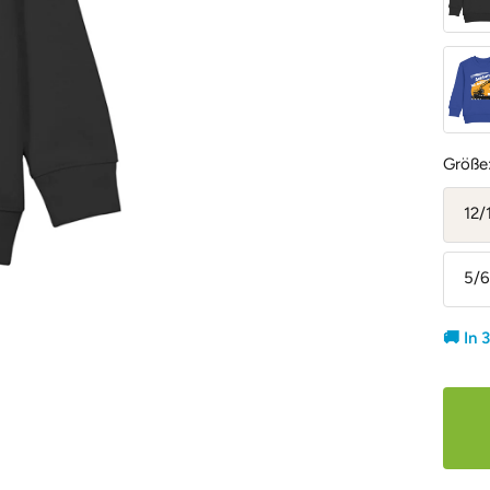
Royal
Blue
Größe
12/
5/6
🚚 In 