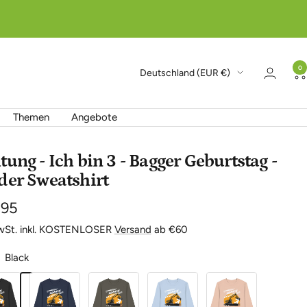
0
Land/Region
Deutschland (EUR €)
Themen
Angebote
tung - Ich bin 3 - Bagger Geburtstag -
der Sweatshirt
botspreis
,95
MwSt. inkl. KOSTENLOSER
Versand
ab €60
Black
French
Khaki
Blue
Fraiche
Navy
Soul
Peche