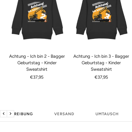
Achtung - Ich bin 2 - Bagger
Achtung - Ich bin 3 - Bagger
Geburtstag - Kinder
Geburtstag - Kinder
Sweatshirt
Sweatshirt
Angebotspreis
Angebotspreis
€37,95
€37,95
BESCHREIBUNG
VERSAND
UMTAUSCH
Zurück
Weiter