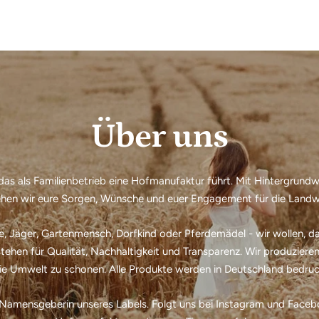
Über uns
 das als Familienbetrieb eine Hofmanufaktur führt. Mit Hintergrund
ehen wir eure Sorgen, Wünsche und euer Engagement für die Landw
, Jäger, Gartenmensch, Dorfkind oder Pferdemädel - wir wollen, das
ehen für Qualität, Nachhaltigkeit und Transparenz. Wir produzieren
ie Umwelt zu schonen. Alle Produkte werden in Deutschland bedruck
 Namensgeberin unseres Labels. Folgt uns bei Instagram und Faceb