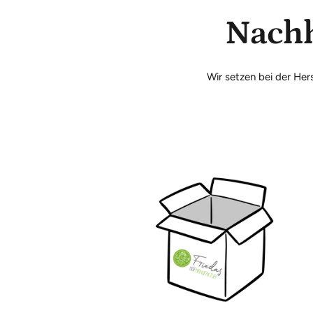
Nachh
Wir setzen bei der He