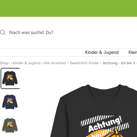
Direkt
zum
Inhalt
Kinder & Jugend
Klei
Shop
›
Kinder & Jugend
›
Alle Ansehen
›
Sweatshirt Kinder
›
Achtung - Ich bin 3 