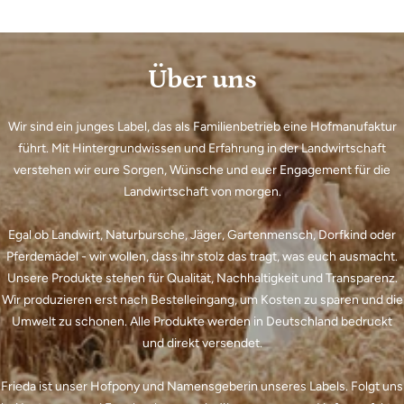
Über uns
Wir sind ein junges Label, das als Familienbetrieb eine Hofmanufaktur
führt. Mit Hintergrundwissen und Erfahrung in der Landwirtschaft
verstehen wir eure Sorgen, Wünsche und euer Engagement für die
Landwirtschaft von morgen.
Egal ob Landwirt, Naturbursche, Jäger, Gartenmensch, Dorfkind oder
Pferdemädel - wir wollen, dass ihr stolz das tragt, was euch ausmacht.
Unsere Produkte stehen für Qualität, Nachhaltigkeit und Transparenz.
Wir produzieren erst nach Bestelleingang, um Kosten zu sparen und die
Umwelt zu schonen. Alle Produkte werden in Deutschland bedruckt
und direkt versendet.
Frieda ist unser Hofpony und Namensgeberin unseres Labels. Folgt uns