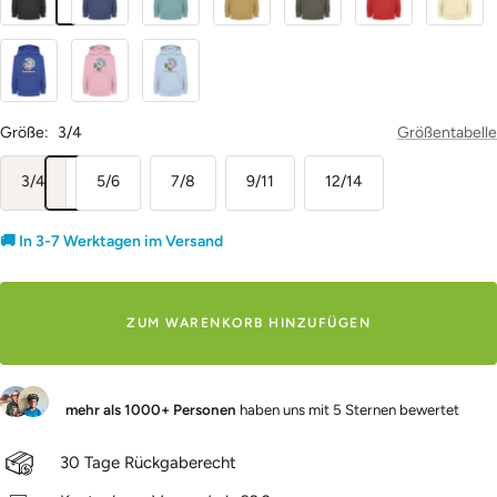
Navy
Monstera
Raw
Royal
Cotton
Blue
Blue
Pink
Soul
Größe:
3/4
Größentabelle
3/4
5/6
7/8
9/11
12/14
🚚 In 3-7 Werktagen im Versand
ZUM WARENKORB HINZUFÜGEN
mehr als 1000+ Personen
haben uns mit 5 Sternen bewertet
30 Tage Rückgaberecht