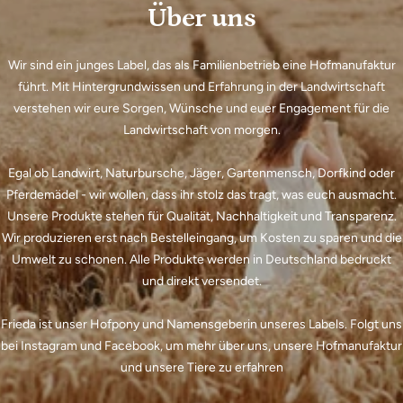
Über uns
Wir sind ein junges Label, das als Familienbetrieb eine Hofmanufaktur
führt. Mit Hintergrundwissen und Erfahrung in der Landwirtschaft
verstehen wir eure Sorgen, Wünsche und euer Engagement für die
Landwirtschaft von morgen.
Egal ob Landwirt, Naturbursche, Jäger, Gartenmensch, Dorfkind oder
Pferdemädel - wir wollen, dass ihr stolz das tragt, was euch ausmacht.
Unsere Produkte stehen für Qualität, Nachhaltigkeit und Transparenz.
Wir produzieren erst nach Bestelleingang, um Kosten zu sparen und die
Umwelt zu schonen. Alle Produkte werden in Deutschland bedruckt
und direkt versendet.
Frieda ist unser Hofpony und Namensgeberin unseres Labels. Folgt uns
bei Instagram und Facebook, um mehr über uns, unsere Hofmanufaktur
und unsere Tiere zu erfahren