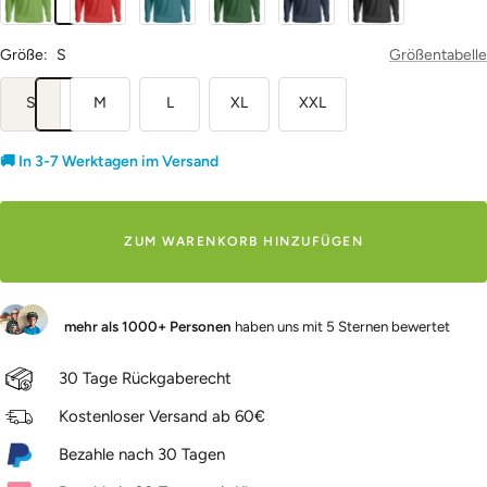
Red
Blue
Navy
Schwarz
Größe:
S
Größentabelle
S
M
L
XL
XXL
🚚 In 3-7 Werktagen im Versand
ZUM WARENKORB HINZUFÜGEN
mehr als 1000+ Personen
haben uns mit 5 Sternen bewertet
30 Tage Rückgaberecht
Kostenloser Versand ab 60€
Bezahle nach 30 Tagen