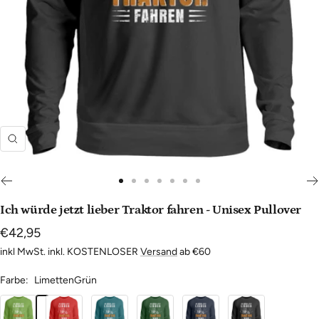
Zoom
Zur
Zur
Zur
Zur
Zur
Zur
Zur
Slide
Slide
Slide
Slide
Slide
Slide
Slide
Ich würde jetzt lieber Traktor fahren - Unisex Pullover
1
2
3
4
5
6
7
Angebotspreis
€42,95
gehen
gehen
gehen
gehen
gehen
gehen
gehen
inkl MwSt. inkl. KOSTENLOSER
Versand
ab €60
Farbe:
LimettenGrün
LimettenGrün
Fire
Airforce
Dunkelgrün
Oxford
Tief