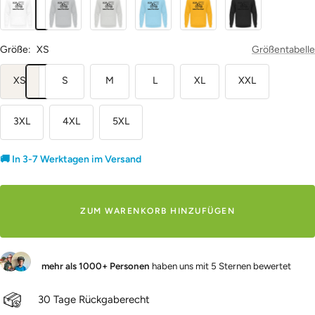
Sport
Grey
Schwarz
Grey
Größe:
XS
Größentabelle
XS
S
M
L
XL
XXL
3XL
4XL
5XL
🚚 In 3-7 Werktagen im Versand
ZUM WARENKORB HINZUFÜGEN
mehr als 1000+ Personen
haben uns mit 5 Sternen bewertet
30 Tage Rückgaberecht