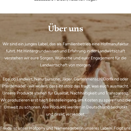
Über uns
Wir sind ein junges Label, das als Familienbetrieb eine Hofmanufaktur
führt. Mit Hintergrundwissen und Erfahrung in der Landwirtschaft
verstehen wir eure Sorgen, Wünsche und euer Engagement für die
Landwirtschaft von morgen.
Egal ob Landwirt, Naturbursche, Jäger, Gartenmensch, Dorfkind oder
Pferdemädel - wir wollen, dass ihr stolz das tragt, was euch ausmacht.
Unsere Produkte stehen für Qualität, Nachhaltigkeit und Transparenz.
Wir produzieren erst nach Bestelleingang, um Kosten zu sparen und die
Umwelt zu schonen. Alle Produkte werden in Deutschland bedruckt
und direkt versendet.
Frieda ist unser Hofpony und Namensgeberin unseres Labels. Folgt uns