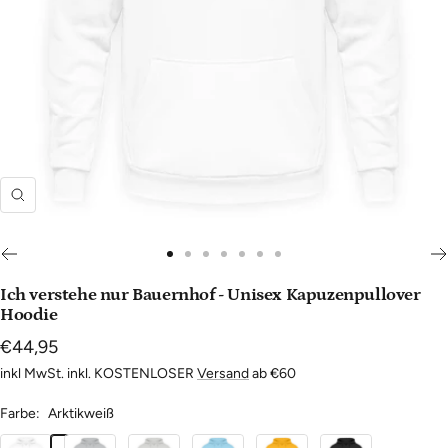
Zoom
Zur
Zur
Zur
Zur
Zur
Zur
Zur
Slide
Slide
Slide
Slide
Slide
Slide
Slide
Ich verstehe nur Bauernhof - Unisex Kapuzenpullover
1
2
3
4
5
6
7
Hoodie
gehen
gehen
gehen
gehen
gehen
gehen
gehen
Angebotspreis
€44,95
inkl MwSt. inkl. KOSTENLOSER
Versand
ab €60
Farbe:
Arktikweiß
Arktikweiß
Heather
Sport
Himmelblau
Sonnengelb
Tief