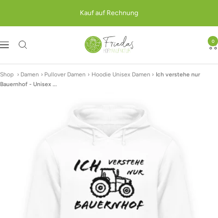
Direkt
Kauf auf Rechnung
zum
Inhalt
Friedas
0
Navigation
Hofmanufaktur
Shop
›
Damen
›
Pullover Damen
›
Hoodie Unisex Damen
›
Ich verstehe nur
Bauernhof - Unisex ...