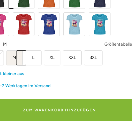
Red
Royal
Himmelblau
Turquoise
:
M
Größentabelle
M
L
XL
XXL
3XL
lt kleiner aus
3-7 Werktagen im Versand
ZUM WARENKORB HINZUFÜGEN