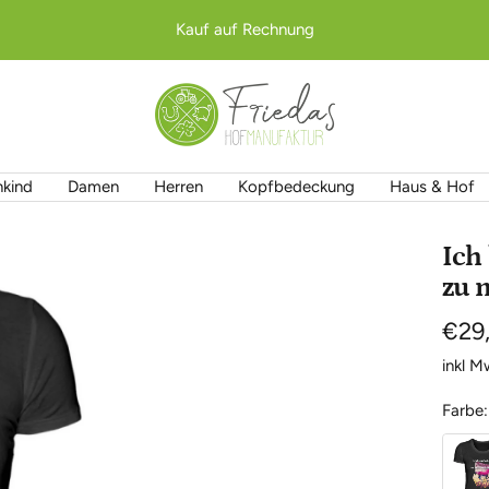
Kauf auf Rechnung
Friedas
Hofmanufaktur
nkind
Damen
Herren
Kopfbedeckung
Haus & Hof
Ich
zu 
Ange
€29
inkl 
Farbe:
Schwa