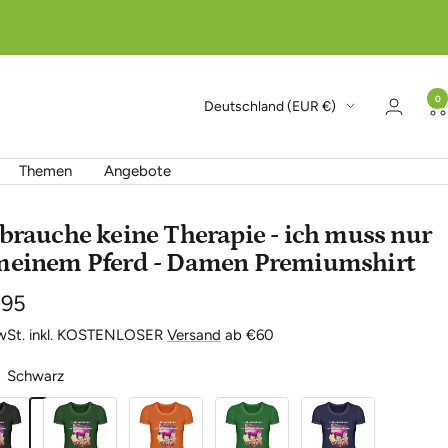
0
Land/Region
Deutschland (EUR €)
Themen
Angebote
 brauche keine Therapie - ich muss nur
meinem Pferd - Damen Premiumshirt
botspreis
,95
MwSt. inkl. KOSTENLOSER
Versand
ab €60
Schwarz
rz
Dark
Dark
Irish
Navy
Green
Orange
Green