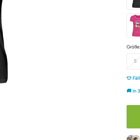
Pinky
Größe
S
👕 Fäl
🚚 In 