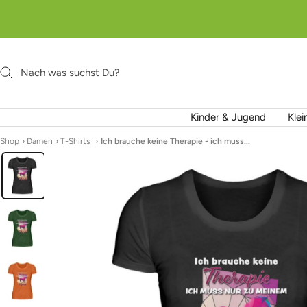
Direkt
zum
Inhalt
Kinder & Jugend
Klei
Shop
›
Damen
›
T-Shirts
›
Ich brauche keine Therapie - ich muss...